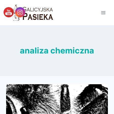
Przejdź
do
treści
analiza chemiczna