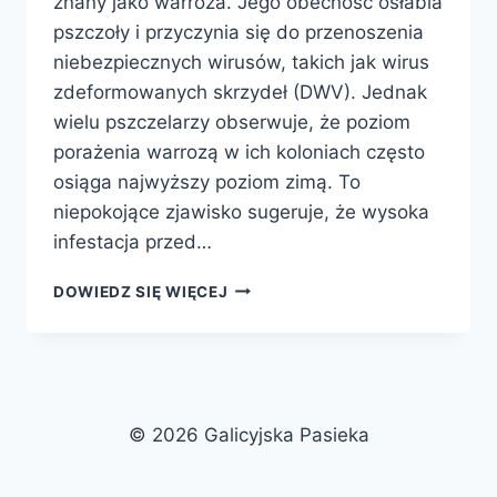
znany jako warroza. Jego obecność osłabia
pszczoły i przyczynia się do przenoszenia
niebezpiecznych wirusów, takich jak wirus
zdeformowanych skrzydeł (DWV). Jednak
wielu pszczelarzy obserwuje, że poziom
porażenia warrozą w ich koloniach często
osiąga najwyższy poziom zimą. To
niepokojące zjawisko sugeruje, że wysoka
infestacja przed…
WARROZA
DOWIEDZ SIĘ WIĘCEJ
PRZED
ZIMĄ:
CZAS
DZIAŁAĆ,
BY
URATOWAĆ
© 2026 Galicyjska Pasieka
PASIEKĘ!