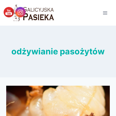
Przejdź
do
treści
odżywianie pasożytów