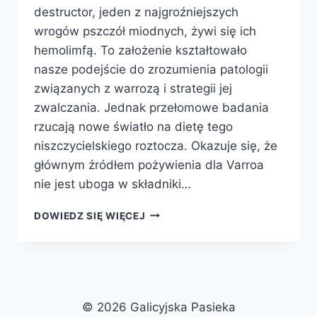
destructor, jeden z najgroźniejszych
wrogów pszczół miodnych, żywi się ich
hemolimfą. To założenie kształtowało
nasze podejście do zrozumienia patologii
związanych z warrozą i strategii jej
zwalczania. Jednak przełomowe badania
rzucają nowe światło na dietę tego
niszczycielskiego roztocza. Okazuje się, że
głównym źródłem pożywienia dla Varroa
nie jest uboga w składniki…
WARROZA
DOWIEDZ SIĘ WIĘCEJ
NIE
PIJE
KRWI:
REWOLUCYJNE
SPOJRZENIE
NA
© 2026 Galicyjska Pasieka
ODŻYWIANIE